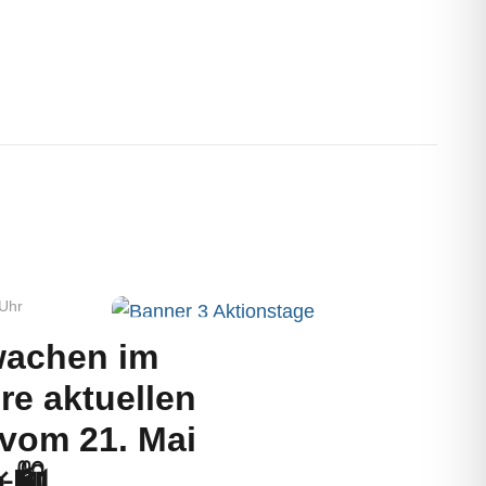
Uhr
wachen im
re aktuellen
 vom 21. Mai
️🛍️