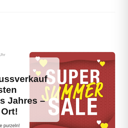
Uhr
ussverkauf
sten
s Jahres –
 Ort!
e purzeln!