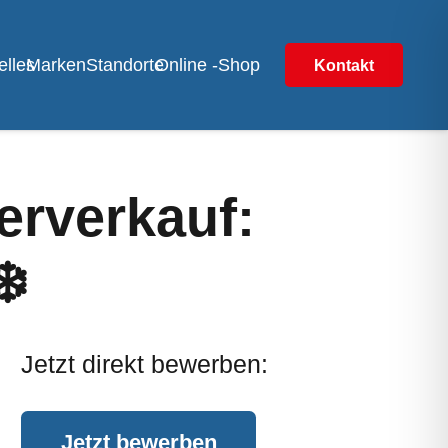
elles
Marken
Standorte
Online -Shop
Kontakt
erverkauf:
❄️
Jetzt direkt bewerben:
Jetzt bewerben